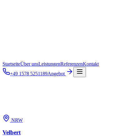
Startseite
Über uns
Leistungen
Referenzen
Kontakt
+49 1578 5251189
Angebot
NRW
Velbert